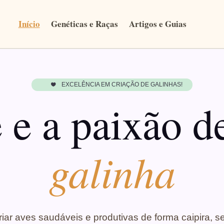
Início
Genéticas e Raças
Artigos e Guias
EXCELÊNCIA EM CRIAÇÃO DE GALINHAS!

e e a paixão 
galinha
riar aves saudáveis e produtivas de forma caipira, s